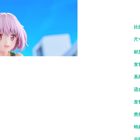
比
尺
材
发
系
适
发
类
特
品