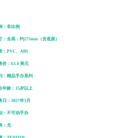
例：非比例
寸：全高：约275mm（含底座）
质：PVC、ABS
售价：63.4 美元
列：精品手办系列
合年龄：15岁以上
售日：2027年3月
别：不可动手办
典：无
牌：TENITOL