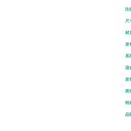
比例
尺
材
发
系
适
发
类
特
品