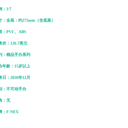
：1/7
寸：
全高：约275mm（含底座）
质：PVC、ABS
售价：126.7美元
列：精品手办系列
合年龄：15岁以上
售日：2026年12月
别：不可动手办
典：无
牌：F:NEX