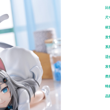
比
尺
材
发
系
适
发
类
特
品